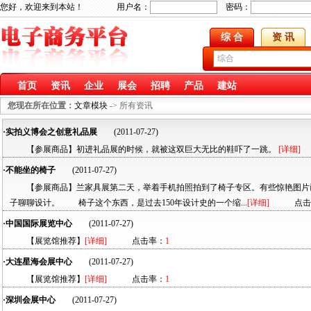
您好，欢迎来到本站！ 用户名：
密码：
综 合
资 讯
首页
资讯
企业
展会
招聘
产品
建站
您现在所在位置：
文章模块
-> 所有资讯
·实拍义博会之创意礼品展
(2011-07-27)
【参展商品】初进礼品展的时候，就被这双巨大无比的鞋吓了一跳。
[详细]
·不能坐的椅子
(2011-07-27)
【参展商品】兰家具展第二天，举着手机拍照拍到了椅子专区。有些惊艳图片
子聊聊设计。 椅子这个东西，是过去150年设计史的一个缩...
[详细]
点击
·中国国际展览中心
(2011-07-27)
【展览馆推荐】
[详细]
点击率：
1
·大连星海会展中心
(2011-07-27)
【展览馆推荐】
[详细]
点击率：
1
·深圳会展中心
(2011-07-27)