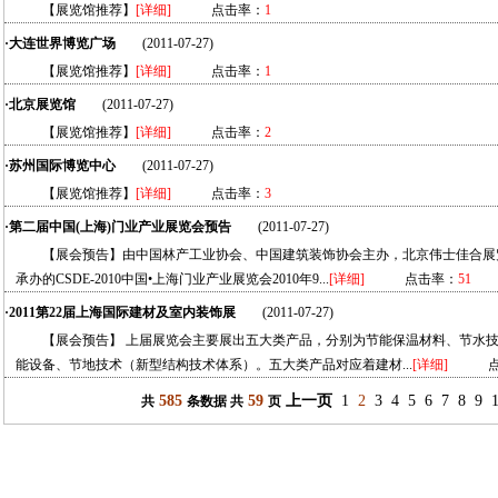
【展览馆推荐】
[详细]
点击率：
1
·大连世界博览广场
(2011-07-27)
【展览馆推荐】
[详细]
点击率：
1
·北京展览馆
(2011-07-27)
【展览馆推荐】
[详细]
点击率：
2
·苏州国际博览中心
(2011-07-27)
【展览馆推荐】
[详细]
点击率：
3
·第二届中国(上海)门业产业展览会预告
(2011-07-27)
【展会预告】由中国林产工业协会、中国建筑装饰协会主办，北京伟士佳合展
承办的CSDE-2010中国•上海门业产业展览会2010年9...
[详细]
点击率：
51
·2011第22届上海国际建材及室内装饰展
(2011-07-27)
【展会预告】 上届展览会主要展出五大类产品，分别为节能保温材料、节水
能设备、节地技术（新型结构技术体系）。五大类产品对应着建材...
[详细]
点击
585
59
上一页
1
2
3
4
5
6
7
8
9
共
条数据 共
页